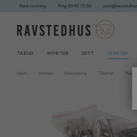
Rask levering
Ring 69 83 75 55
post@ravstedhus
TILBUD
NYHETER
SETT
VERKTØY
Hjem
Verktøy
Steinsliping
Tilbehør
Plansl