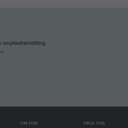
n smykkefremstilling.
kk.
OM OSS
FØLG OSS