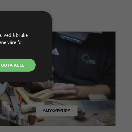
e. Ved å bruke
ene våre for
GODTA ALLE
SMYKKEKURS