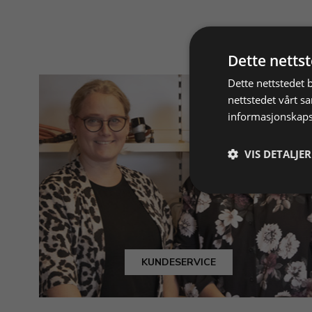
Dette netts
Dette nettstedet 
nettstedet vårt s
informasjonskaps
VIS DETALJER
KUNDESERVICE