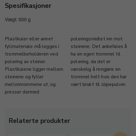
Spesifikasjoner
Vægt: 500 g
Plastkuler eller annet
poleringsmidlet inn mot
fyllmateriale må legges i
steinene. Det anbefales å
trommelbeholderen ved
ha en egen trommel til
polering av steiner.
polering, da det er
Plastkulene ligger mellom
vanskelig å rengjøre en
steinene og fyller
trommel helt hvis den har
mellomrommene ut, og
vært brukt til slipepulver.
presser dermed
Relaterte produkter