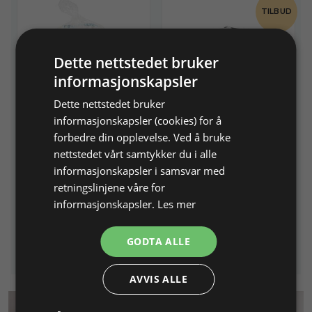
TILBUD
Dette nettstedet bruker
informasjonskapsler
Dette nettstedet bruker
Aluminiumoksid X3, 1 kg.
Triplet lupe med krom
informasjonskapsler (cookies) for å
overflate.
Til polering av stein
forbedre din opplevelse. Ved å bruke
Forstørrer 10 X, Ø 21 mm.
nettstedet vårt samtykker du i alle
informasjonskapsler i samsvar med
Varenr. 132100
På lager
Varenr. 158505
retningslinjene våre for
238,40 NOK
informasjonskapsler.
Les mer
276,00 NOK
IKKE PÅ LAGER
Legg i
Info
Info
GODTA ALLE
handlekurv
AVVIS ALLE