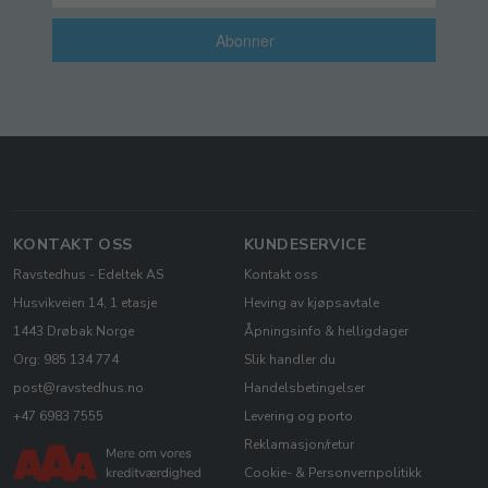
Abonner
KONTAKT OSS
KUNDESERVICE
Ravstedhus - Edeltek AS
Kontakt oss
Husvikveien 14, 1 etasje
Heving av kjøpsavtale
1443 Drøbak Norge
Åpningsinfo & helligdager
Org: 985 134 774
Slik handler du
post@ravstedhus.no
Handelsbetingelser
+47 6983 7555
Levering og porto
Reklamasjon/retur
Cookie- & Personvernpolitikk