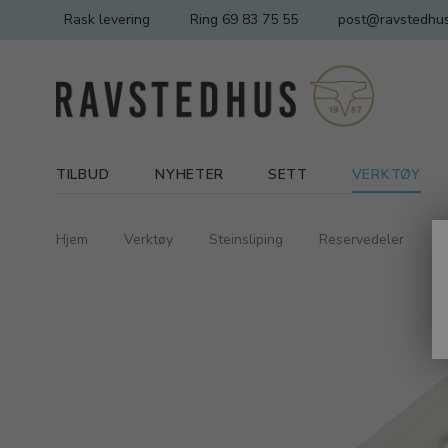
Rask levering
Ring 69 83 75 55
post@ravstedhus
TILBUD
NYHETER
SETT
VERKTØY
Hjem
Verktøy
Steinsliping
Reservedeler
P