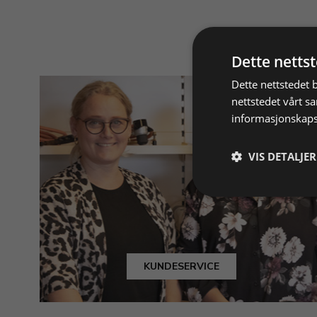
Dette netts
Dette nettstedet 
nettstedet vårt s
informasjonskaps
VIS DETALJER
KUNDESERVICE