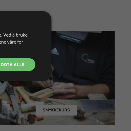
e. Ved å bruke
ene våre for
GODTA ALLE
SMYKKEKURS