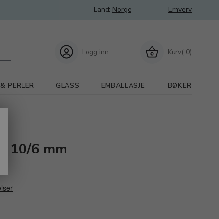
Land:
Norge
Erhverv
Logg inn
Kurv( 0)
 & PERLER
GLASS
EMBALLASJE
BØKER
/ø 10/6 mm