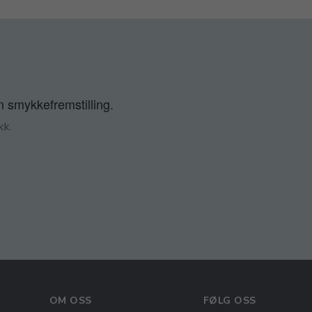
n smykkefremstilling.
kk.
OM OSS
FØLG OSS