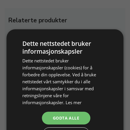
Relaterte produkter
Dette nettstedet bruker
informasjonskapsler
Dette nettstedet bruker
informasjonskapsler (cookies) for å
forbedre din opplevelse. Ved å bruke
Klute polereskive med
Klute-polerskive, myk,
nettstedet vårt samtykker du i alle
lærkjerne, hvit
hvit
informasjonskapsler i samsvar med
Ø 100 x T 20 mm, 60 lag
Ø 100 mm, plastkjerne
retningslinjene våre for
informasjonskapsler.
Les mer
Varenr. 238725
På lager
Varenr. 238760
På lager
GODTA ALLE
124,00 NOK
104,00 NOK
Legg i
Legg i