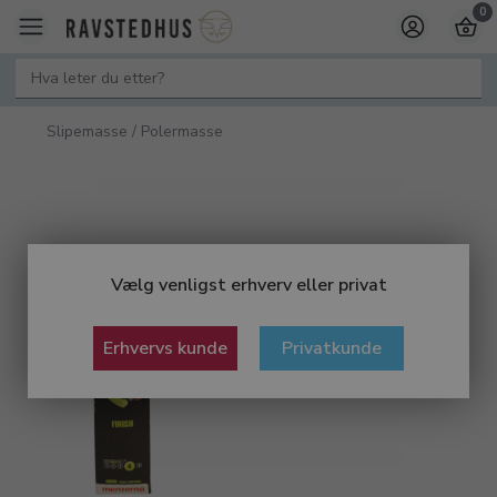
0
Slipemasse / Polermasse
Vælg venligst erhverv eller privat
Erhvervs kunde
Privatkunde