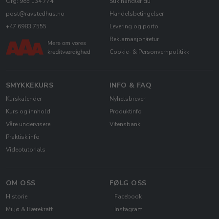
Org: 985 134 774
Slik handler du
post@ravstedhus.no
Handelsbetingelser
+47 6983 7555
Levering og porto
Reklamasjon/retur
Cookie- & Personvernpolitikk
SMYKKEKURS
INFO & FAQ
Kurskalender
Nyhetsbrever
Kurs og innhold
Produktinfo
Våre undervisere
Vitensbank
Praktisk info
Videotutorials
OM OSS
FØLG OSS
Historie
Facebook
Miljø & Bærekraft
Instagram