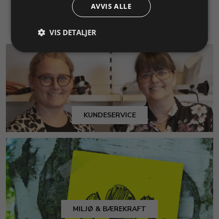
Info
Info
AVVIS ALLE
handlekurv
handlekurv
VIS DETALJER
KUNDESERVICE
MILJØ & BÆREKRAFT