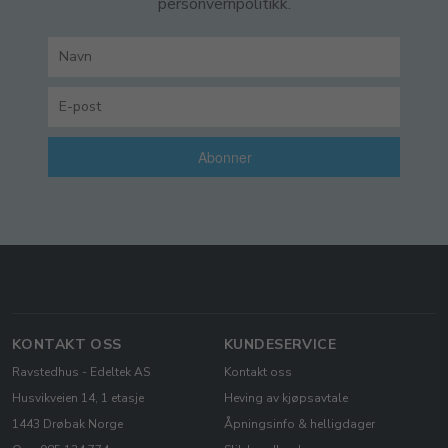
personvernpolitikk.
Abonner
KONTAKT OSS
KUNDESERVICE
Ravstedhus - Edeltek AS
Kontakt oss
Husvikveien 14, 1 etasje
Heving av kjøpsavtale
1443 Drøbak Norge
Åpningsinfo & helligdager