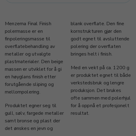
Menzerna Final Finish
blank overflate. Den fine
polermasse er en
kornstrukturen gjør den
finpoleringsmasse til
godt egnet til avsluttende
overflatebehandling av
polering der overflaten
metaller og utvalgte
bringes helt i finish.
plastmaterialer. Den beige
Med en vekt på ca. 1200 g
massen er utviklet for å gi
er produktet egnet til både
en høyglans finish etter
verkstedsbruk og lengre
forutgående sliping og
produksjon. Det brukes
mellompolering.
ofte sammen med polerhjul
Produktet egner seg til
for å oppnå et profesjonelt
gull, sølv, fargede metaller
resultat.
samt bronse og plast der
det ønskes en jevn og