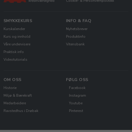
Cookie- & Personvernpolitikk
SMYKKEKURS
INFO & FAQ
Kurskalender
Nyhetsbrever
Kurs og innhold
Produktinfo
Våre undervisere
Vitensbank
Praktisk info
Videotutorials
OM OSS
FØLG OSS
Historie
Facebook
Miljø & Bærekraft
Instagram
Medarbeidere
Youtube
Ravstedhus i Drøbak
Pinterest