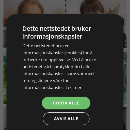
Dette nettstedet bruker
informasjonskapsler
KUNDESERVICE
Dette nettstedet bruker
informasjonskapsler (cookies) for å
forbedre din opplevelse. Ved å bruke
nettstedet vårt samtykker du i alle
informasjonskapsler i samsvar med
retningslinjene våre for
informasjonskapsler.
Les mer
MILJØ & BÆREKRAFT
GODTA ALLE
AVVIS ALLE