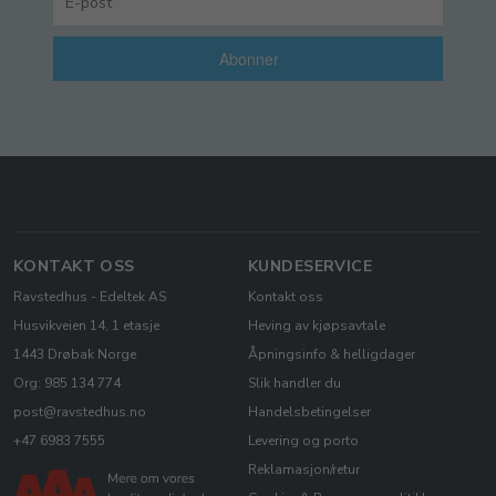
Abonner
KONTAKT OSS
KUNDESERVICE
Ravstedhus - Edeltek AS
Kontakt oss
Husvikveien 14, 1 etasje
Heving av kjøpsavtale
1443 Drøbak Norge
Åpningsinfo & helligdager
Org: 985 134 774
Slik handler du
post@ravstedhus.no
Handelsbetingelser
+47 6983 7555
Levering og porto
Reklamasjon/retur