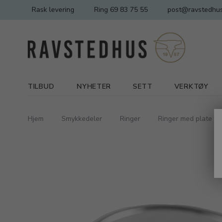
Rask levering
Ring 69 83 75 55
post@ravstedhus
TILBUD
NYHETER
SETT
VERKTØY
Hjem
Smykkedeler
Ringer
Ringer med plate