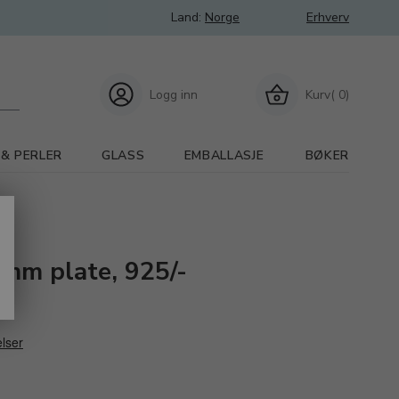
Land:
Norge
Erhverv
Logg inn
Kurv( 0)
 & PERLER
GLASS
EMBALLASJE
BØKER
mm plate, 925/-
58