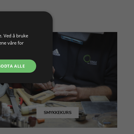
e. Ved å bruke
ene våre for
GODTA ALLE
SMYKKEKURS