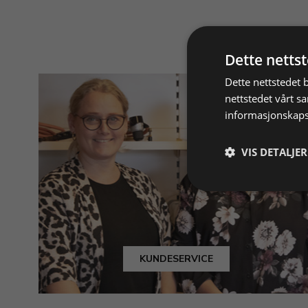
Dette netts
Dette nettstedet 
nettstedet vårt s
informasjonskaps
VIS DETALJER
KUNDESERVICE