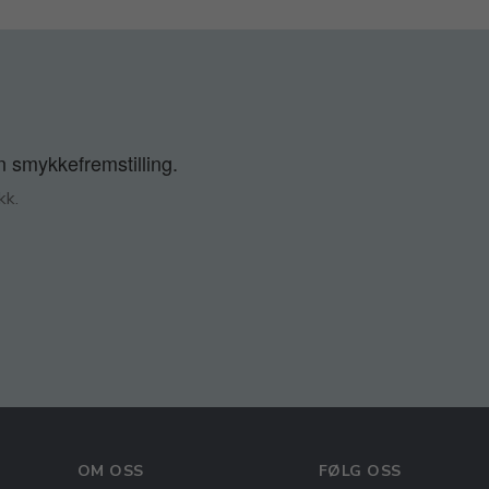
n smykkefremstilling.
kk.
OM OSS
FØLG OSS