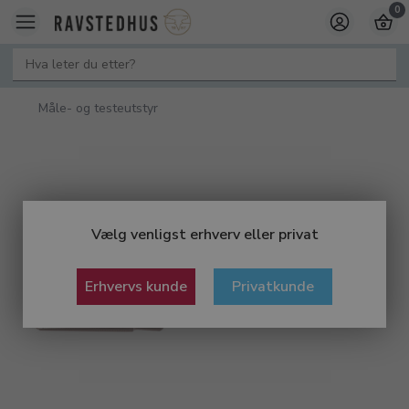
0
Måle- og testeutstyr
Vælg venligst erhverv eller privat
Erhvervs kunde
Privatkunde