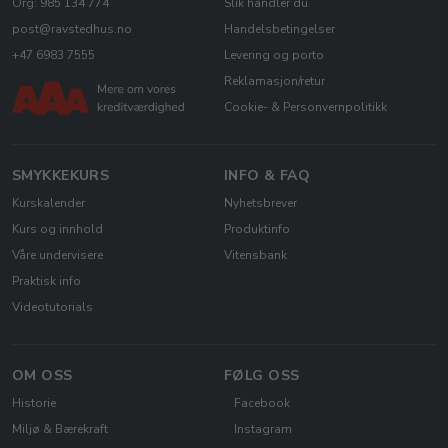
Org: 985 134 774
Slik handler du
post@ravstedhus.no
Handelsbetingelser
+47 6983 7555
Levering og porto
Reklamasjon/retur
Cookie- & Personvernpolitikk
SMYKKEKURS
INFO & FAQ
Kurskalender
Nyhetsbrever
Kurs og innhold
Produktinfo
Våre undervisere
Vitensbank
Praktisk info
Videotutorials
OM OSS
FØLG OSS
Historie
Facebook
Miljø & Bærekraft
Instagram