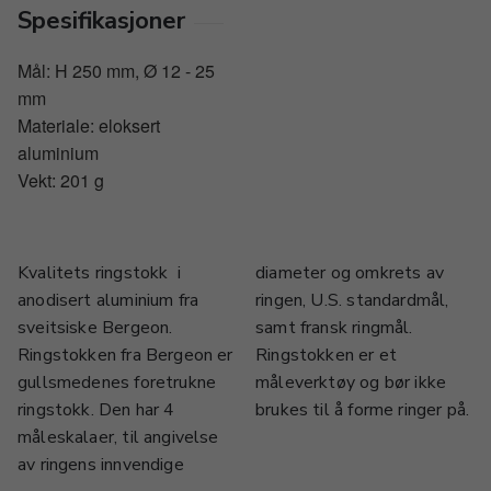
Spesifikasjoner
Mål: H 250 mm, Ø 12 - 25
mm
Materiale: eloksert
aluminium
Vekt: 201 g
Kvalitets ringstokk i
diameter og omkrets av
anodisert aluminium fra
ringen, U.S. standardmål,
sveitsiske Bergeon.
samt fransk ringmål.
Ringstokken fra Bergeon er
Ringstokken er et
gullsmedenes foretrukne
måleverktøy og bør ikke
ringstokk. Den har 4
brukes til å forme ringer på.
måleskalaer, til angivelse
av ringens innvendige