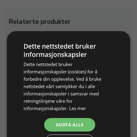
Relaterte produkter
Dette nettstedet bruker
informasjonskapsler
Dette nettstedet bruker
informasjonskapsler (cookies) for å
forbedre din opplevelse. Ved å bruke
Ringmål i stål, 3,8 mm
Temavisen 2018 nr. 81
nettstedet vårt samtykker du i alle
bred, flat profil
Tema: Ringskinner
informasjonskapsler i samsvar med
Måler ringstørrelse 41 - 73
retningslinjene våre for
mm
informasjonskapsler.
Les mer
Varenr. 200263
På lager
Varenr. 709081
På lager
GODTA ALLE
872,00 NOK
96,00 NOK
Legg i
Legg i