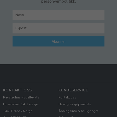
personvernpolitikk.
Abonner
KONTAKT OSS
KUNDESERVICE
Ravstedhus - Edeltek AS
Kontakt oss
Husvikveien 14, 1 etasje
Heving av kjøpsavtale
1443 Drøbak Norge
Åpningsinfo & helligdager