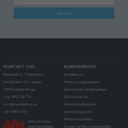
Abonner
KONTAKT OSS
KUNDESERVICE
Ravstedhus - Edeltek AS
Kontakt oss
Husvikveien 14, 1 etasje
Heving av kjøpsavtale
1443 Drøbak Norge
Åpningsinfo & helligdager
Org: 985 134 774
Slik handler du
post@ravstedhus.no
Handelsbetingelser
+47 6983 7555
Levering og porto
Reklamasjon/retur
Cookie- & Personvernpolitikk