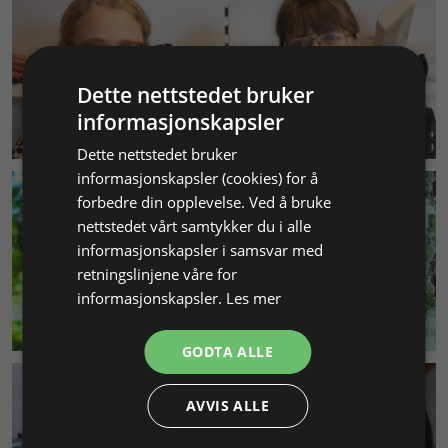
Dette nettstedet bruker
informasjonskapsler
KUNDESERVICE
Dette nettstedet bruker
informasjonskapsler (cookies) for å
forbedre din opplevelse. Ved å bruke
nettstedet vårt samtykker du i alle
informasjonskapsler i samsvar med
retningslinjene våre for
informasjonskapsler.
Les mer
MILJØ & BÆREKRAFT
GODTA ALLE
AVVIS ALLE