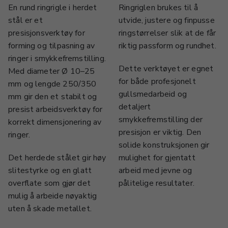
En rund ringrigle i herdet
Ringriglen brukes til å
stål er et
utvide, justere og finpusse
presisjonsverktøy for
ringstørrelser slik at de får
forming og tilpasning av
riktig passform og rundhet.
ringer i smykkefremstilling.
Dette verktøyet er egnet
Med diameter Ø 10–25
for både profesjonelt
mm og lengde 250/350
gullsmedarbeid og
mm gir den et stabilt og
detaljert
presist arbeidsverktøy for
smykkefremstilling der
korrekt dimensjonering av
presisjon er viktig. Den
ringer.
solide konstruksjonen gir
Det herdede stålet gir høy
mulighet for gjentatt
slitestyrke og en glatt
arbeid med jevne og
overflate som gjør det
pålitelige resultater.
mulig å arbeide nøyaktig
uten å skade metallet.