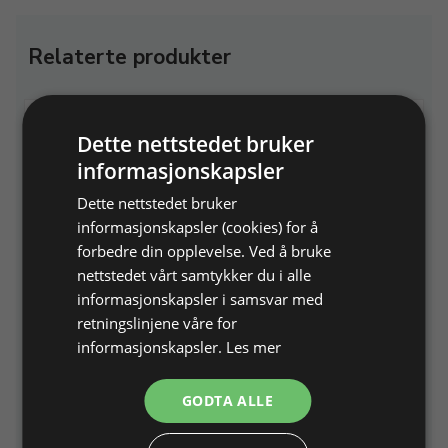
Relaterte produkter
Dette nettstedet bruker
informasjonskapsler
Dette nettstedet bruker
informasjonskapsler (cookies) for å
forbedre din opplevelse. Ved å bruke
Picard nylonhammer
Holder til gullsmedbord
nettstedet vårt samtykker du i alle
til støtte for ringrigle
250 g, hode Ø 27 mm, skaft
informasjonskapsler i samsvar med
270 mm
Aluminium
retningslinjene våre for
informasjonskapsler.
Les mer
Varenr. 213865
På lager
Varenr. 214698
På lager
GODTA ALLE
222,40 NOK
147,00 NOK
Legg i
Legg i
Info
Info