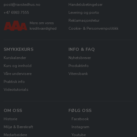
post@ravstedhus.no
Handelsbetingelser
+47 6983 7555
Levering og porto
Reklamasjon/retur
Cookie- & Personvernpolitikk
SMYKKEKURS
INFO & FAQ
Kurskalender
Nyhetsbrever
Kurs og innhold
Produktinfo
Våre undervisere
Vitensbank
Praktisk info
Videotutorials
OM OSS
FØLG OSS
Historie
Facebook
Miljø & Bærekraft
Instagram
Medarbeidere
Youtube