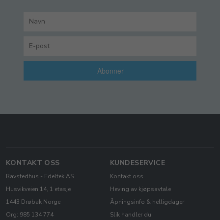
Abonner
KONTAKT OSS
KUNDESERVICE
Ravstedhus - Edeltek AS
Kontakt oss
Husvikveien 14, 1 etasje
Heving av kjøpsavtale
1443 Drøbak Norge
Åpningsinfo & helligdager
Org: 985 134 774
Slik handler du