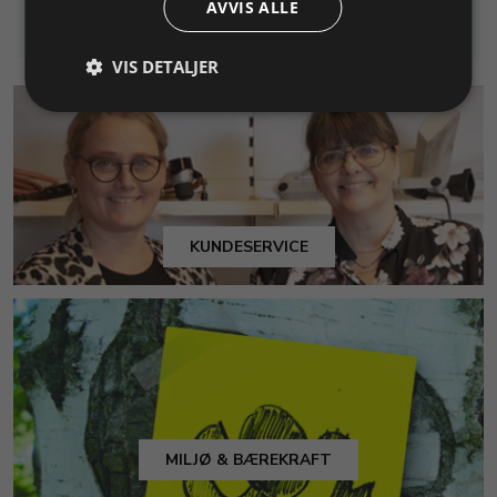
AVVIS ALLE
handlekurv
handlekurv
VIS DETALJER
KUNDESERVICE
MILJØ & BÆREKRAFT