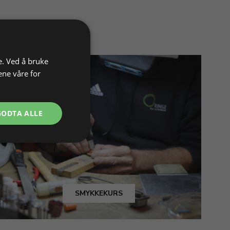
e. Ved å bruke
ene våre for
GODTA ALLE
SMYKKEKURS