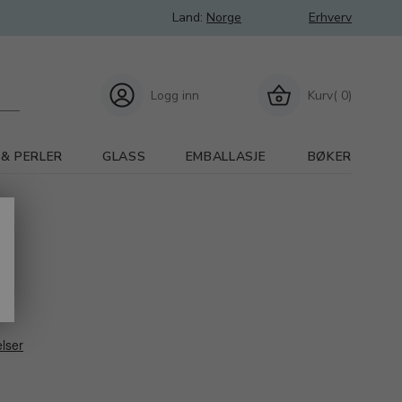
Land:
Norge
Erhverv
Logg inn
Kurv( 0)
 & PERLER
GLASS
EMBALLASJE
BØKER