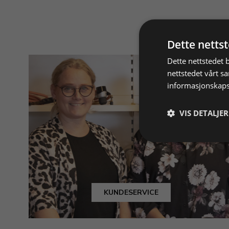
Dette netts
Dette nettstedet 
nettstedet vårt s
informasjonskaps
VIS DETALJER
KUNDESERVICE