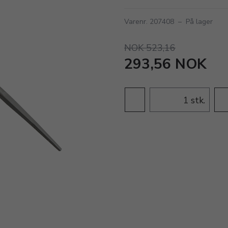
Varenr. 207408
–
På lager
NOK 523,16
293,56 NOK
stk.