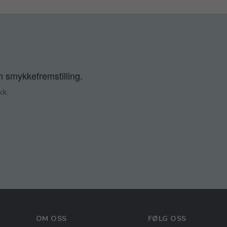
n smykkefremstilling.
kk.
OM OSS
FØLG OSS