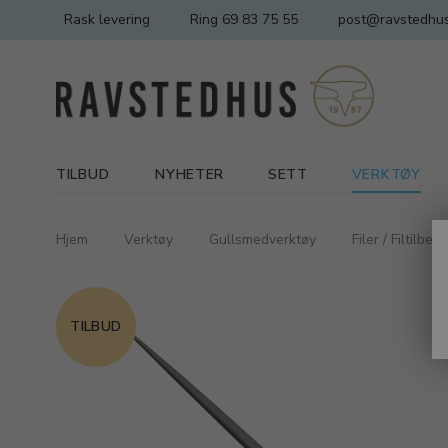
Rask levering
Ring 69 83 75 55
post@ravstedhus
TILBUD
NYHETER
SETT
VERKTØY
Hjem
Verktøy
Gullsmedverktøy
Filer / Filtilbeh
TILBUD