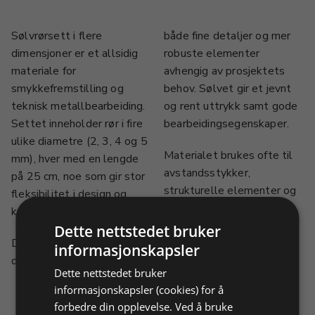
Sølvrørsett i flere
både fine detaljer og mer
dimensjoner er et allsidig
robuste elementer
materiale for
avhengig av prosjektets
smykkefremstilling og
behov. Sølvet gir et jevnt
teknisk metallbearbeiding.
og rent uttrykk samt gode
Settet inneholder rør i fire
bearbeidingsegenskaper.
ulike diametre (2, 3, 4 og 5
Materialet brukes ofte til
mm), hver med en lengde
avstandsstykker,
på 25 cm, noe som gir stor
strukturelle elementer og
fleksibilitet i design og
spesialtilpassede
konstruksjon.
smykkedeler der presisjon
Dette nettstedet bruker
De ulike størrelsene gjør
og kvalitet er viktig.
informasjonskapsler
det mulig å arbeide med
Dette nettstedet bruker
informasjonskapsler (cookies) for å
forbedre din opplevelse. Ved å bruke