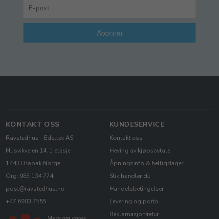
Abonner
KONTAKT OSS
KUNDESERVICE
Ravstedhus - Edeltek AS
Kontakt oss
Husvikveien 14, 1 etasje
Heving av kjøpsavtale
1443 Drøbak Norge
Åpningsinfo & helligdager
Org: 985 134 774
Slik handler du
post@ravstedhus.no
Handelsbetingelser
+47 6983 7555
Levering og porto
Reklamasjon/retur