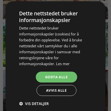
KUNDESERVICE
Dette nettstedet bruker
informasjonskapsler
Dette nettstedet bruker
informasjonskapsler (cookies) for å
forbedre din opplevelse. Ved å bruke
nettstedet vårt samtykker du i alle
informasjonskapsler i samsvar med
retningslinjene våre for
MILJØ & BÆREKRAFT
informasjonskapsler.
Les mer
GODTA ALLE
AVVIS ALLE
VIS DETALJER
SMYKKEKURS