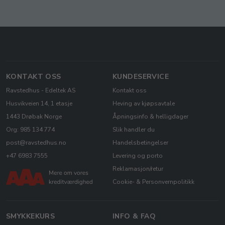
KONTAKT OSS
KUNDESERVICE
Ravstedhus - Edeltek AS
Kontakt oss
Husvikveien 14, 1 etasje
Heving av kjøpsavtale
1443 Drøbak Norge
Åpningsinfo & helligdager
Org: 985 134 774
Slik handler du
post@ravstedhus.no
Handelsbetingelser
+47 6983 7555
Levering og porto
Reklamasjon/retur
Cookie- & Personvernpolitikk
SMYKKEKURS
INFO & FAQ