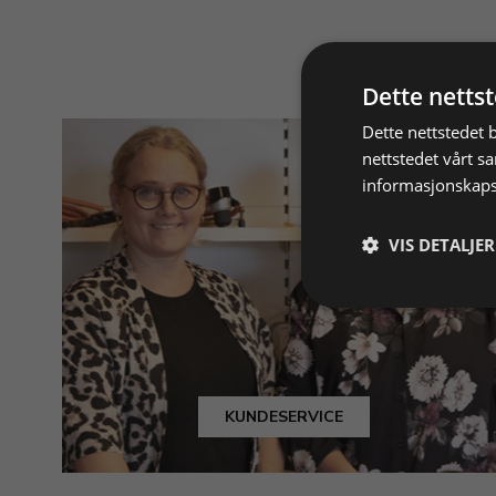
Dette netts
Dette nettstedet 
nettstedet vårt s
informasjonskaps
VIS DETALJER
KUNDESERVICE