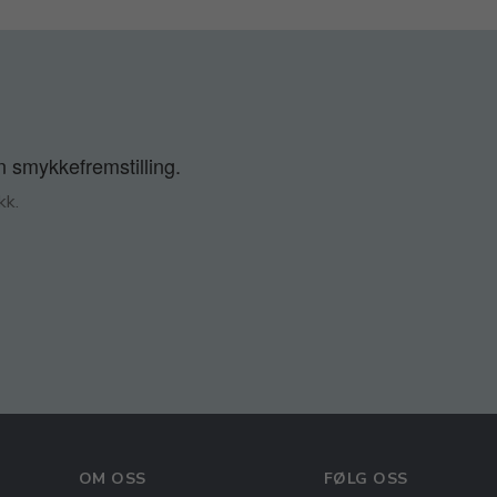
n smykkefremstilling.
kk.
OM OSS
FØLG OSS