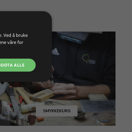
e. Ved å bruke
ene våre for
GODTA ALLE
SMYKKEKURS