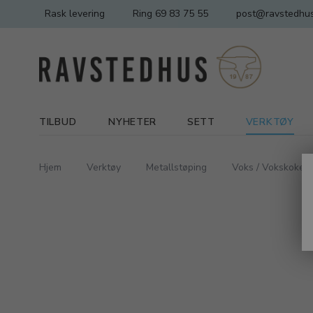
Rask levering
Ring 69 83 75 55
post@ravstedhus
TILBUD
NYHETER
SETT
VERKTØY
Hjem
Verktøy
Metallstøping
Voks / Vokskokere