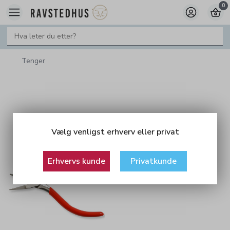
0
Tenger
Vælg venligst erhverv eller privat
Erhvervs kunde
Privatkunde