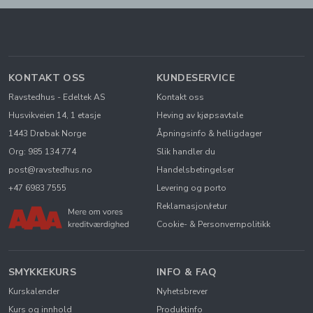
KONTAKT OSS
KUNDESERVICE
Ravstedhus - Edeltek AS
Kontakt oss
Husvikveien 14, 1 etasje
Heving av kjøpsavtale
1443 Drøbak Norge
Åpningsinfo & helligdager
Org: 985 134 774
Slik handler du
post@ravstedhus.no
Handelsbetingelser
+47 6983 7555
Levering og porto
Reklamasjon/retur
Cookie- & Personvernpolitikk
SMYKKEKURS
INFO & FAQ
Kurskalender
Nyhetsbrever
Kurs og innhold
Produktinfo