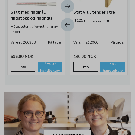
Sett med ringmål,
Stativ til tenger i tre
ringstokk og ringrigle
H 125 mm, L 185 mm
Måleutstyr til fremstilling av
ringer
Varenr. 200288
På lager
Varenr. 212900
På lager
696,00 NOK
440,00 NOK
Legg i
Legg i
Info
Info
handlekurv
handlekurv