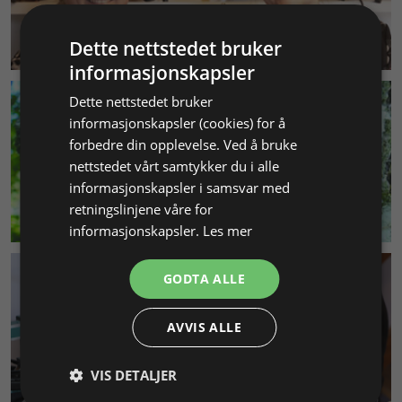
KUNDESERVICE
Dette nettstedet bruker
informasjonskapsler
Dette nettstedet bruker
informasjonskapsler (cookies) for å
forbedre din opplevelse. Ved å bruke
nettstedet vårt samtykker du i alle
informasjonskapsler i samsvar med
retningslinjene våre for
MILJØ & BÆREKRAFT
informasjonskapsler.
Les mer
GODTA ALLE
AVVIS ALLE
VIS DETALJER
SMYKKEKURS