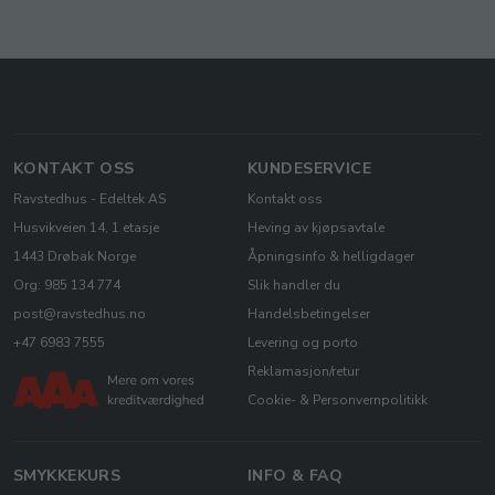
KONTAKT OSS
KUNDESERVICE
Ravstedhus - Edeltek AS
Kontakt oss
Husvikveien 14, 1 etasje
Heving av kjøpsavtale
1443 Drøbak Norge
Åpningsinfo & helligdager
Org: 985 134 774
Slik handler du
post@ravstedhus.no
Handelsbetingelser
+47 6983 7555
Levering og porto
Reklamasjon/retur
Cookie- & Personvernpolitikk
SMYKKEKURS
INFO & FAQ