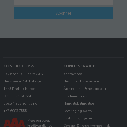
Abonner
KONTAKT OSS
KUNDESERVICE
Ravstedhus - Edeltek AS
Kontakt oss
Husvikveien 14, 1 etasje
Heving av kjøpsavtale
1443 Drøbak Norge
Åpningsinfo & helligdager
Org: 985 134 774
Slik handler du
post@ravstedhus.no
Handelsbetingelser
+47 6983 7555
Levering og porto
Reklamasjon/retur
Cookie- & Personvernpolitikk