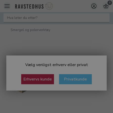
0
Smergel og polerverktøy
Vælg venligst erhverv eller privat
Erhvervs kunde
Privatkunde