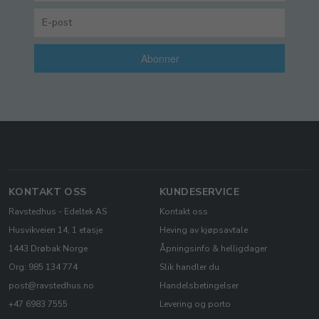
Abonner
KONTAKT OSS
KUNDESERVICE
Ravstedhus - Edeltek AS
Kontakt oss
Husvikveien 14, 1 etasje
Heving av kjøpsavtale
1443 Drøbak Norge
Åpningsinfo & helligdager
Org: 985 134 774
Slik handler du
post@ravstedhus.no
Handelsbetingelser
+47 6983 7555
Levering og porto