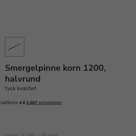
Smergelpinne korn 1200,
halvrund
tysk kvalitet
Varenr. 211565
–
På lager