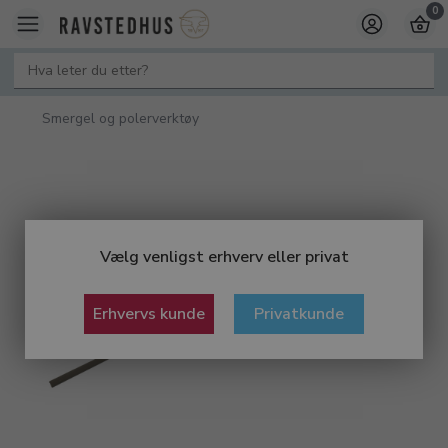
0
Smergel og polerverktøy
Vælg venligst erhverv eller privat
Erhvervs kunde
Privatkunde