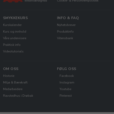
Cookie- & Personvernpolitikk
SMYKKEKURS
INFO & FAQ
Kurskalender
Nyhetsbrever
Kurs og innhold
Produktinfo
Våre undervisere
Vitensbank
Praktisk info
Videotutorials
OM OSS
FØLG OSS
Historie
Facebook
Miljø & Bærekraft
Instagram
Medarbeidere
Youtube
Ravstedhus i Drøbak
Pinterest