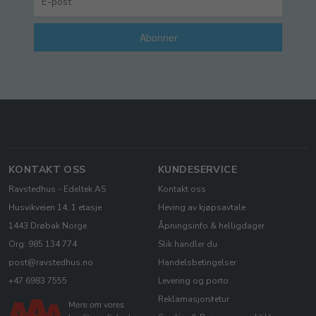
Abonner
KONTAKT OSS
KUNDESERVICE
Ravstedhus - Edeltek AS
Kontakt oss
Husvikveien 14, 1 etasje
Heving av kjøpsavtale
1443 Drøbak Norge
Åpningsinfo & helligdager
Org: 985 134 774
Slik handler du
post@ravstedhus.no
Handelsbetingelser
+47 6983 7555
Levering og porto
Reklamasjon/retur