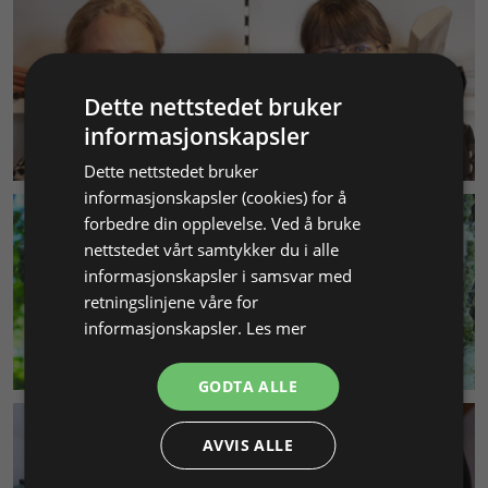
Dette nettstedet bruker
informasjonskapsler
KUNDESERVICE
Dette nettstedet bruker
informasjonskapsler (cookies) for å
forbedre din opplevelse. Ved å bruke
nettstedet vårt samtykker du i alle
informasjonskapsler i samsvar med
retningslinjene våre for
informasjonskapsler.
Les mer
MILJØ & BÆREKRAFT
GODTA ALLE
AVVIS ALLE