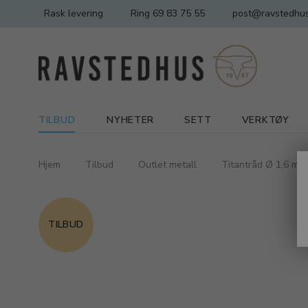
Rask levering
Ring 69 83 75 55
post@ravstedhus
TILBUD
NYHETER
SETT
VERKTØY
Hjem
Tilbud
Outlet metall
Titantråd Ø 1,6 mm 
TILBUD