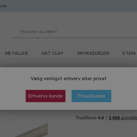
.no
METALLER
ART CLAY
SMYKKEDELER
STEIN
Grade 4 (9,0 g/m) Selges i meter stk.
Vælg venligst erhverv eller privat
Titantråd Ø 1,
Erhvervs kunde
Privatkunde
Grade 4 (9,0 g/m) Selges