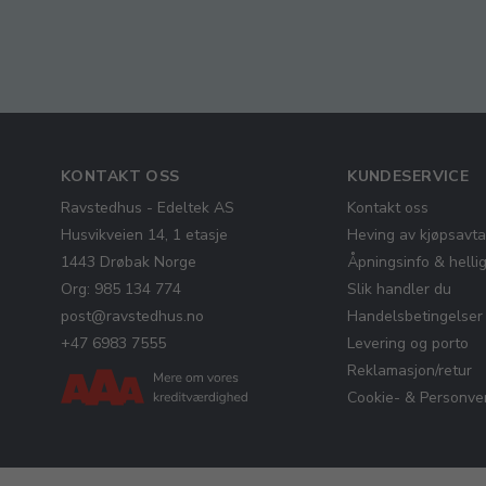
KONTAKT OSS
KUNDESERVICE
Ravstedhus - Edeltek AS
Kontakt oss
Husvikveien 14, 1 etasje
Heving av kjøpsavta
1443 Drøbak Norge
Åpningsinfo & helli
Org: 985 134 774
Slik handler du
post@ravstedhus.no
Handelsbetingelser
+47 6983 7555
Levering og porto
Reklamasjon/retur
Cookie- & Personver