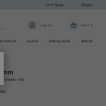
Land:
Norge
Erhverv
Logg inn
Kurv( 0)
 & PERLER
GLASS
EMBALLASJE
BØKER
6 mm
 i meter stk.