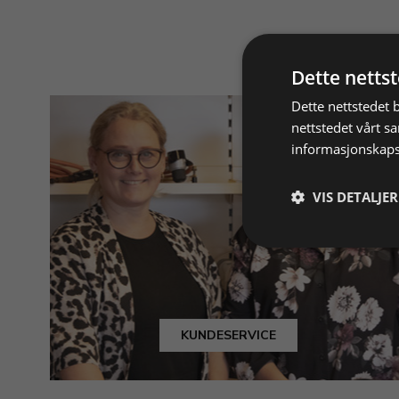
Dette netts
Dette nettstedet 
nettstedet vårt s
informasjonskaps
VIS DETALJER
KUNDESERVICE