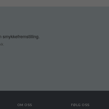
n smykkefremstilling.
kk.
OM OSS
FØLG OSS