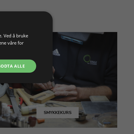
e. Ved å bruke
ene våre for
GODTA ALLE
SMYKKEKURS