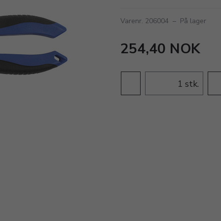
Varenr. 206004
–
På lager
254,40 NOK
stk.