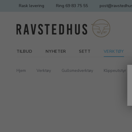
Rask levering
Ring 69 83 75 55
post@ravstedhus
TILBUD
NYHETER
SETT
VERKTØY
Hjem
Verktøy
Gullsmedverktøy
Klippeutstyr