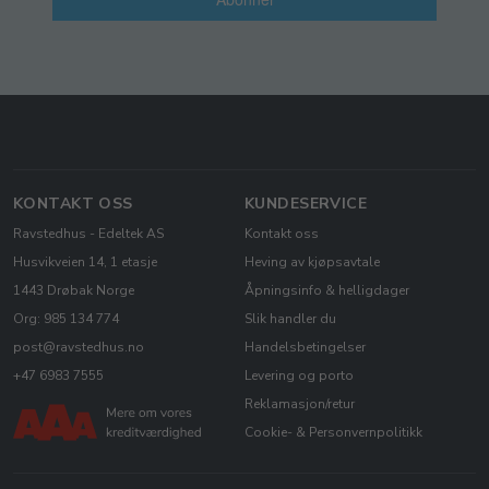
KONTAKT OSS
KUNDESERVICE
Ravstedhus - Edeltek AS
Kontakt oss
Husvikveien 14, 1 etasje
Heving av kjøpsavtale
1443 Drøbak Norge
Åpningsinfo & helligdager
Org: 985 134 774
Slik handler du
post@ravstedhus.no
Handelsbetingelser
+47 6983 7555
Levering og porto
Reklamasjon/retur
Cookie- & Personvernpolitikk