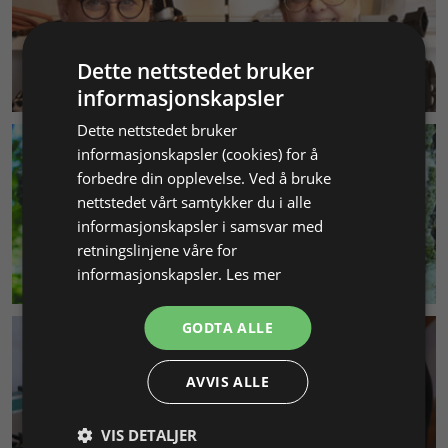
Dette nettstedet bruker
KUNDESERVICE
informasjonskapsler
Dette nettstedet bruker
informasjonskapsler (cookies) for å
forbedre din opplevelse. Ved å bruke
nettstedet vårt samtykker du i alle
informasjonskapsler i samsvar med
retningslinjene våre for
MILJØ & BÆREKRAFT
informasjonskapsler.
Les mer
GODTA ALLE
AVVIS ALLE
VIS DETALJER