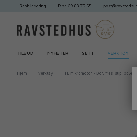
Rask levering
Ring 69 83 75 55
post@ravstedhus
TILBUD
NYHETER
SETT
VERKTØY
Hjem
Verktøy
Til mikromotor - Bor, fres, slip, poleri