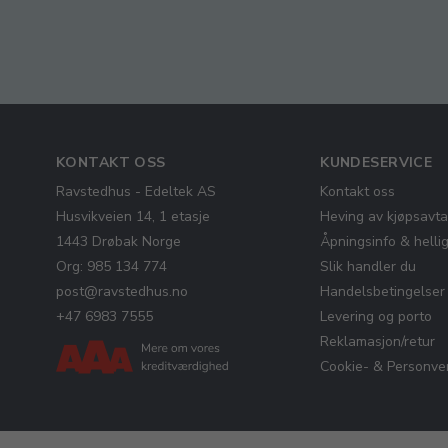
KONTAKT OSS
KUNDESERVICE
Ravstedhus - Edeltek AS
Kontakt oss
Husvikveien 14, 1 etasje
Heving av kjøpsavta
1443 Drøbak Norge
Åpningsinfo & helli
Org: 985 134 774
Slik handler du
post@ravstedhus.no
Handelsbetingelser
+47 6983 7555
Levering og porto
Reklamasjon/retur
Cookie- & Personver