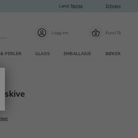
Land:
Norge
Erhverv
Logg inn
Kurv( 0)
 & PERLER
GLASS
EMBALLASJE
BØKER
niskive