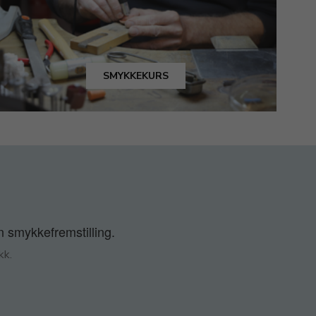
SMYKKEKURS
n smykkefremstilling.
kk.