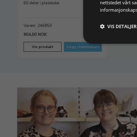
nettstedet vårt s
60 deler i plasteske
informasjonskaps
Varenr. 246850
På lager
VIS DETALJER
804,00 NOK
Vis produkt
Legg i handlekurv