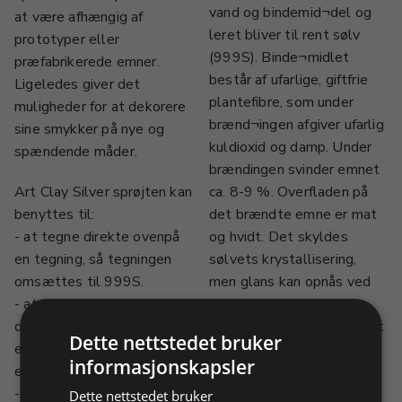
vand og bindemid¬del og
at være afhængig af
leret bliver til rent sølv
prototyper eller
(999S). Binde¬midlet
præfabrikerede emner.
består af ufarlige, giftfrie
Ligeledes giver det
plantefibre, som under
muligheder for at dekorere
brænd¬ingen afgiver ufarlig
sine smykker på nye og
kuldioxid og damp. Under
spændende måder.
brændingen svinder emnet
Art Clay Silver sprøjten kan
ca. 8-9 %. Overfladen på
benyttes til:
det brændte emne er mat
- at tegne direkte ovenpå
og hvidt. Det skyldes
en tegning, så tegningen
sølvets krystallisering,
omsættes til 999S.
men glans kan opnås ved
- at tegne dekoration
gængse
direkte på et emne af
polerings¬metoder. Sølvet
Dette nettstedet bruker
enten Art Clay Silver ler
kan også oxyderes.
informasjonskapsler
eller pasta.
- at fremstille ”hule
Dette nettstedet bruker