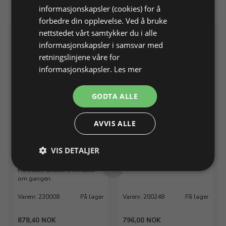
informasjonskapsler (cookies) for å
forbedre din opplevelse. Ved å bruke
nettstedet vårt samtykker du i alle
Relaterte produkter
informasjonskapsler i samsvar med
retningslinjene våre for
informasjonskapsler.
Les mer
GODTA ALLE
AVVIS ALLE
Minibrenner, Ironda til
Polerstål med rissespiss
VIS DETALJER
større loddinger
L 180 mm, Ø 5 mm
Må maks. brukes 5 minutter
om gangen.
Varenr. 230008
På lager
Varenr. 200248
På lager
878,40 NOK
796,00 NOK