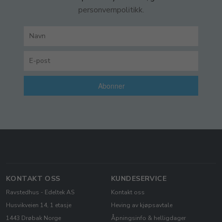
personvernpolitikk.
Abonner
KONTAKT OSS
KUNDESERVICE
Ravstedhus - Edeltek AS
Kontakt oss
Husvikveien 14, 1 etasje
Heving av kjøpsavtale
1443 Drøbak Norge
Åpningsinfo & helligdager