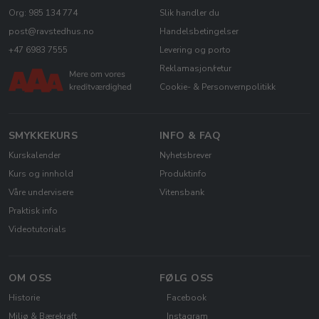
Org: 985 134 774
Slik handler du
post@ravstedhus.no
Handelsbetingelser
+47 6983 7555
Levering og porto
Reklamasjon/retur
Cookie- & Personvernpolitikk
SMYKKEKURS
INFO & FAQ
Kurskalender
Nyhetsbrever
Kurs og innhold
Produktinfo
Våre undervisere
Vitensbank
Praktisk info
Videotutorials
OM OSS
FØLG OSS
Historie
Facebook
Miljø & Bærekraft
Instagram