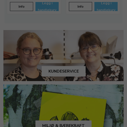
Legg i
Legg i
Info
Info
handlekurv
handlekurv
KUNDESERVICE
MILJØ & BÆREKRAFT