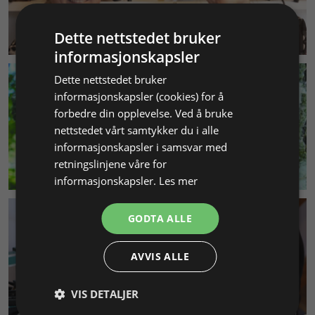
KUNDESERVICE
Dette nettstedet bruker
informasjonskapsler
Dette nettstedet bruker
informasjonskapsler (cookies) for å
forbedre din opplevelse. Ved å bruke
nettstedet vårt samtykker du i alle
informasjonskapsler i samsvar med
retningslinjene våre for
MILJØ & BÆREKRAFT
informasjonskapsler.
Les mer
GODTA ALLE
AVVIS ALLE
VIS DETALJER
SMYKKEKURS