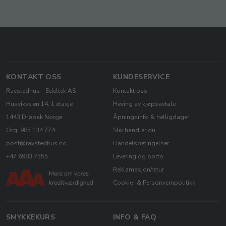
KONTAKT OSS
KUNDESERVICE
Ravstedhus - Edeltek AS
Kontakt oss
Husvikveien 14, 1 etasje
Heving av kjøpsavtale
1443 Drøbak Norge
Åpningsinfo & helligdager
Org: 985 134 774
Slik handler du
post@ravstedhus.no
Handelsbetingelser
+47 6983 7555
Levering og porto
Reklamasjon/retur
Cookie- & Personvernpolitikk
SMYKKEKURS
INFO & FAQ