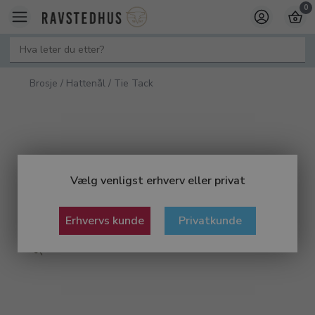
0
Brosje / Hattenål / Tie Tack
Vælg venligst erhverv eller privat
Erhvervs kunde
Privatkunde