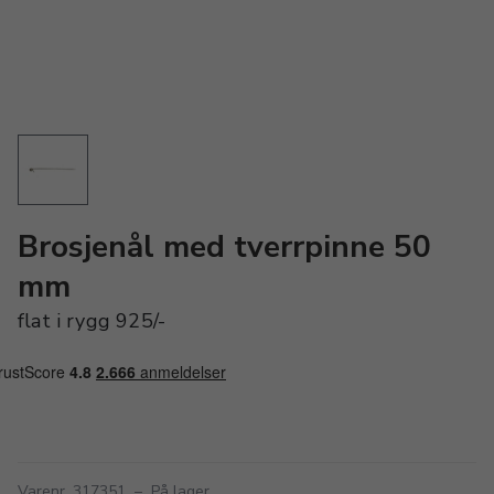
Brosjenål med tverrpinne 50
mm
flat i rygg 925/-
Varenr. 317351
–
På lager