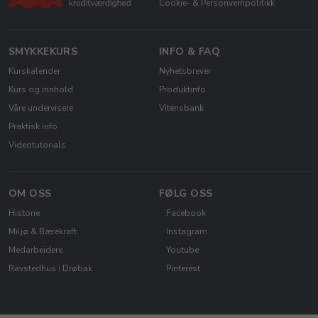
Cookie- & Personvernpolitikk
SMYKKEKURS
INFO & FAQ
Kurskalender
Nyhetsbrever
Kurs og innhold
Produktinfo
Våre undervisere
Vitensbank
Praktisk info
Videotutorials
OM OSS
FØLG OSS
Historie
Facebook
Miljø & Bærekraft
Instagram
Medarbeidere
Youtube
Ravstedhus i Drøbak
Pinterest