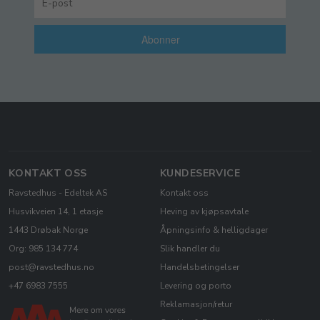
Abonner
KONTAKT OSS
KUNDESERVICE
Ravstedhus - Edeltek AS
Kontakt oss
Husvikveien 14, 1 etasje
Heving av kjøpsavtale
1443 Drøbak Norge
Åpningsinfo & helligdager
Org: 985 134 774
Slik handler du
post@ravstedhus.no
Handelsbetingelser
+47 6983 7555
Levering og porto
Reklamasjon/retur