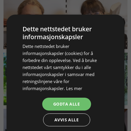
Dette nettstedet bruker
informasjonskapsler
KUNDESERVICE
Dette nettstedet bruker
informasjonskapsler (cookies) for å
forbedre din opplevelse. Ved å bruke
nettstedet vårt samtykker du i alle
informasjonskapsler i samsvar med
retningslinjene våre for
informasjonskapsler.
Les mer
MILJØ & BÆREKRAFT
GODTA ALLE
AVVIS ALLE