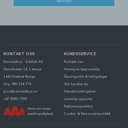
Abonner
KONTAKT OSS
KUNDESERVICE
Ravstedhus - Edeltek AS
Kontakt oss
Husvikveien 14, 1 etasje
Heving av kjøpsavtale
1443 Drøbak Norge
Åpningsinfo & helligdager
Org: 985 134 774
Slik handler du
post@ravstedhus.no
Handelsbetingelser
+47 6983 7555
Levering og porto
Reklamasjon/retur
Cookie- & Personvernpolitikk