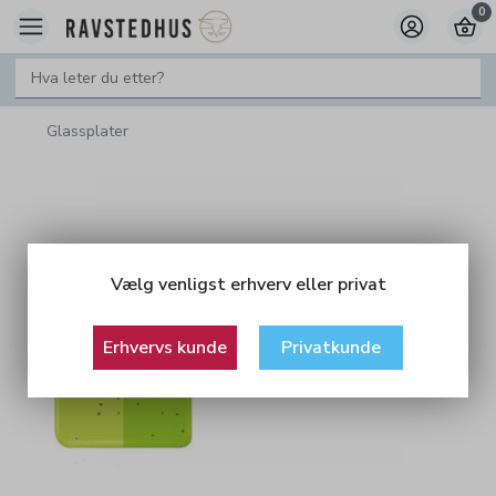
0
Glassplater
Vælg venligst erhverv eller privat
Erhvervs kunde
Privatkunde