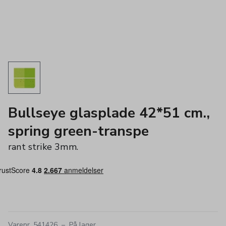
Bullseye glasplade 42*51 cm.,
spring green-transpe
rant strike 3mm.
Varenr. 541426
–
På lager