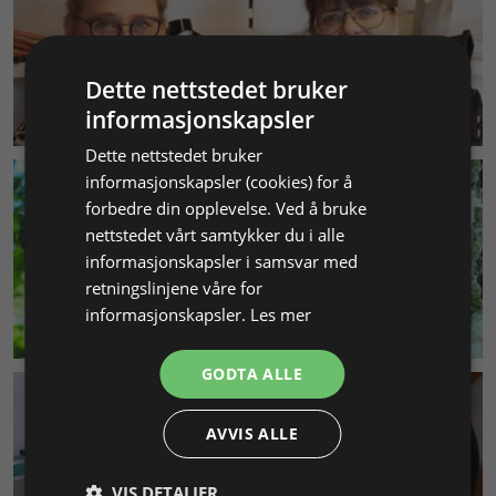
Dette nettstedet bruker
KUNDESERVICE
informasjonskapsler
Dette nettstedet bruker
informasjonskapsler (cookies) for å
forbedre din opplevelse. Ved å bruke
nettstedet vårt samtykker du i alle
informasjonskapsler i samsvar med
retningslinjene våre for
informasjonskapsler.
Les mer
MILJØ & BÆREKRAFT
GODTA ALLE
AVVIS ALLE
VIS DETALJER