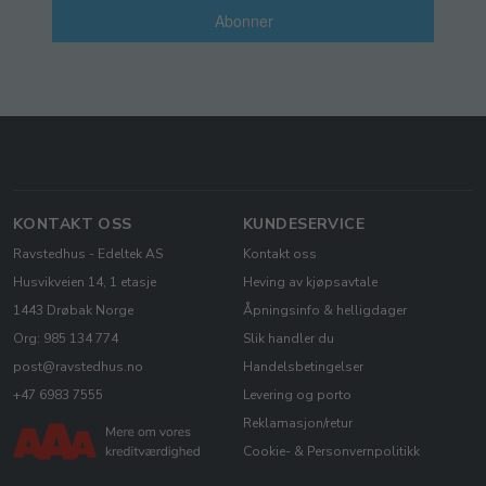
Abonner
KONTAKT OSS
KUNDESERVICE
Ravstedhus - Edeltek AS
Kontakt oss
Husvikveien 14, 1 etasje
Heving av kjøpsavtale
1443 Drøbak Norge
Åpningsinfo & helligdager
Org: 985 134 774
Slik handler du
post@ravstedhus.no
Handelsbetingelser
+47 6983 7555
Levering og porto
Reklamasjon/retur
Cookie- & Personvernpolitikk