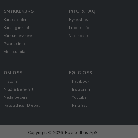
SMYKKEKURS
INFO & FAQ
Kurskalender
Nyhetsbrever
Kurs og innhold
Produktinfo
Våre undervisere
Vitensbank
Praktisk info
Videotutorials
OM OSS
FØLG OSS
Historie
Facebook
Miljø & Bærekraft
Instagram
Medarbeidere
Youtube
Ravstedhus i Drøbak
Pinterest
Copyright © 2026, Ravstedhus ApS