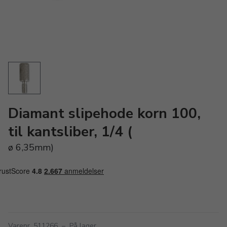
Diamant slipehode korn 100,
til kantsliber, 1/4 (
ø 6,35mm)
Varenr. 511266
–
På lager