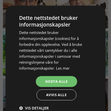
Dette nettstedet bruker
KUNDESERVICE
informasjonskapsler
Dette nettstedet bruker
informasjonskapsler (cookies) for å
forbedre din opplevelse. Ved å bruke
nettstedet vårt samtykker du i alle
informasjonskapsler i samsvar med
retningslinjene våre for
MILJØ & BÆREKRAFT
informasjonskapsler.
Les mer
GODTA ALLE
AVVIS ALLE
VIS DETALJER