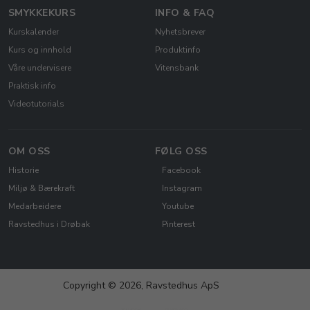
SMYKKEKURS
INFO & FAQ
Kurskalender
Nyhetsbrever
Kurs og innhold
Produktinfo
Våre undervisere
Vitensbank
Praktisk info
Videotutorials
OM OSS
FØLG OSS
Historie
Facebook
Miljø & Bærekraft
Instagram
Medarbeidere
Youtube
Ravstedhus i Drøbak
Pinterest
Copyright © 2026, Ravstedhus ApS