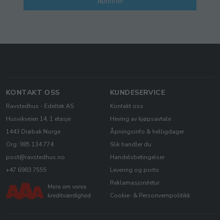
Abonner
KONTAKT OSS
KUNDESERVICE
Ravstedhus - Edeltek AS
Kontakt oss
Husvikveien 14, 1 etasje
Heving av kjøpsavtale
1443 Drøbak Norge
Åpningsinfo & helligdager
Org: 985 134 774
Slik handler du
post@ravstedhus.no
Handelsbetingelser
+47 6983 7555
Levering og porto
Reklamasjon/retur
Cookie- & Personvernpolitikk