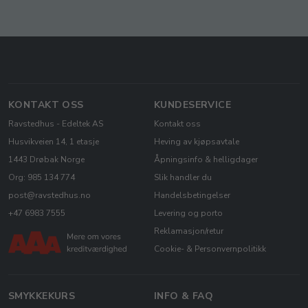
KONTAKT OSS
KUNDESERVICE
Ravstedhus - Edeltek AS
Kontakt oss
Husvikveien 14, 1 etasje
Heving av kjøpsavtale
1443 Drøbak Norge
Åpningsinfo & helligdager
Org: 985 134 774
Slik handler du
post@ravstedhus.no
Handelsbetingelser
+47 6983 7555
Levering og porto
Reklamasjon/retur
Cookie- & Personvernpolitikk
SMYKKEKURS
INFO & FAQ