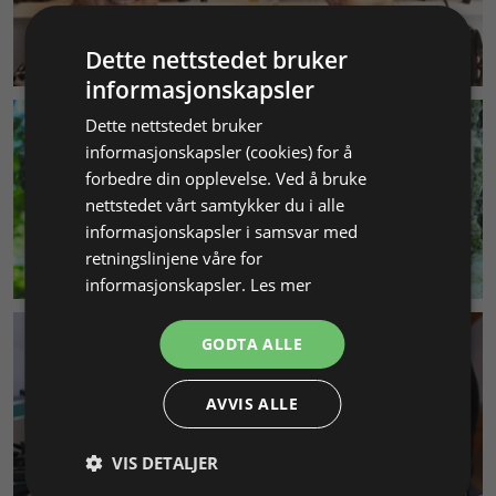
KUNDESERVICE
Dette nettstedet bruker
informasjonskapsler
Dette nettstedet bruker
informasjonskapsler (cookies) for å
forbedre din opplevelse. Ved å bruke
nettstedet vårt samtykker du i alle
informasjonskapsler i samsvar med
retningslinjene våre for
MILJØ & BÆREKRAFT
informasjonskapsler.
Les mer
GODTA ALLE
AVVIS ALLE
VIS DETALJER
SMYKKEKURS