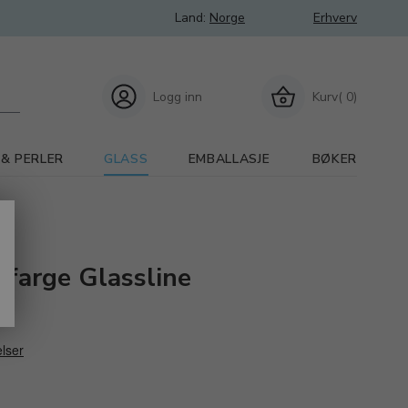
Land:
Norge
Erhverv
Logg inn
Kurv( 0)
 & PERLER
GLASS
EMBALLASJE
BØKER
rfarge Glassline
e