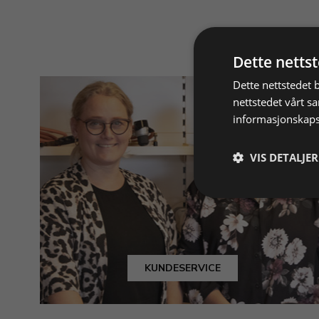
Dette netts
Dette nettstedet 
nettstedet vårt s
informasjonskaps
VIS DETALJER
KUNDESERVICE