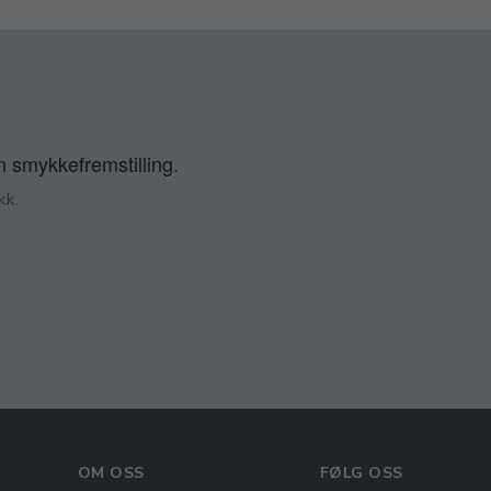
n smykkefremstilling.
kk.
OM OSS
FØLG OSS