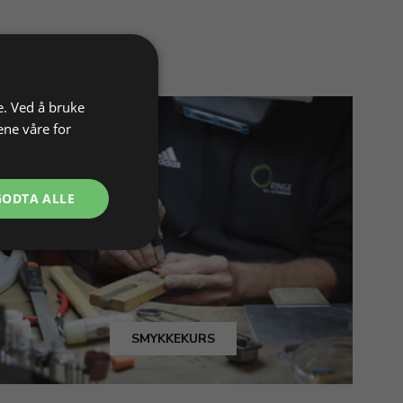
e. Ved å bruke
ene våre for
GODTA ALLE
SMYKKEKURS