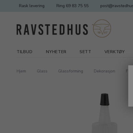
Rask levering
Ring 69 83 75 55
post@ravstedhus
TILBUD
NYHETER
SETT
VERKTØY
Hjem
Glass
Glassforming
Dekorasjon
Fly