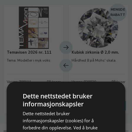
MENGDE
RABATT
Temavisen 2026 nr. 111
Kubisk zirkonia Ø 2,0 mm.
Tema: Modeller i myk voks
Hårdhed 8 på Mohs' skala.
Varenr. 709111
På lager
Varenr. 820820
På lager
Dette nettstedet bruker
96,00 NOK
5,44 NOK
informasjonskapsler
Legg i
Legg i
Info
Info
handlekurv
handlekurv
Dette nettstedet bruker
informasjonskapsler (cookies) for å
forbedre din opplevelse. Ved å bruke