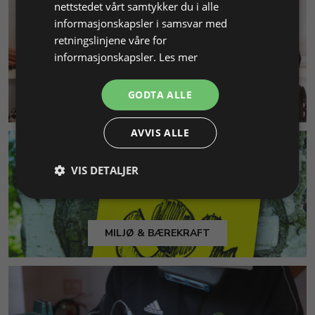
nettstedet vårt samtykker du i alle
informasjonskapsler i samsvar med
retningslinjene våre for
informasjonskapsler.
Les mer
GODTA ALLE
KUNDESERVICE
AVVIS ALLE
VIS DETALJER
MILJØ & BÆREKRAFT