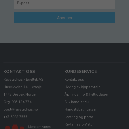
Abonner
KONTAKT OSS
KUNDESERVICE
Ravstedhus - Edeltek AS
Kontakt oss
Husvikveien 14, 1 etasje
Heving av kjøpsavtale
1443 Drøbak Norge
Åpningsinfo & helligdager
Org: 985 134 774
Slik handler du
post@ravstedhus.no
Handelsbetingelser
+47 6983 7555
Levering og porto
Reklamasjon/retur