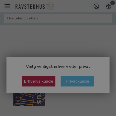
Vælg venligst erhverv eller privat
Erhvervs kunde
Privatkunde