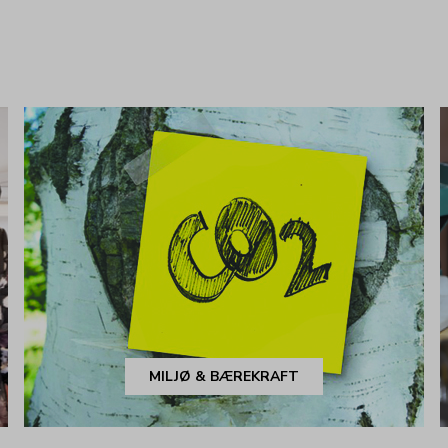
MILJØ & BÆREKRAFT