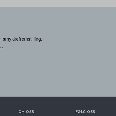
n smykkefremstilling.
kk.
OM OSS
FØLG OSS