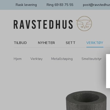
Rask levering
Ring 69 83 75 55
post@ravstedhus
TILBUD
NYHETER
SETT
VERKTØY
Hjem
Verktøy
Metallstøping
Smelteutstyr