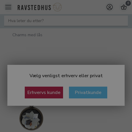
0
Charms med lås
Vælg venligst erhverv eller privat
Erhvervs kunde
Privatkunde