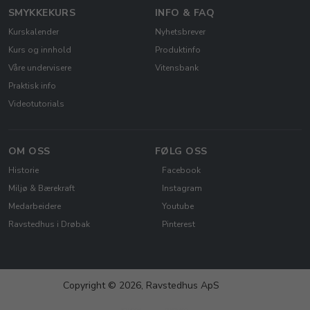
SMYKKEKURS
INFO & FAQ
Kurskalender
Nyhetsbrever
Kurs og innhold
Produktinfo
Våre undervisere
Vitensbank
Praktisk info
Videotutorials
OM OSS
FØLG OSS
Historie
Facebook
Miljø & Bærekraft
Instagram
Medarbeidere
Youtube
Ravstedhus i Drøbak
Pinterest
Copyright © 2026, Ravstedhus ApS