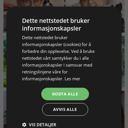
Dette nettstedet bruker
KUNDESERVICE
informasjonskapsler
Dette nettstedet bruker
informasjonskapsler (cookies) for å
forbedre din opplevelse. Ved å bruke
nettstedet vårt samtykker du i alle
informasjonskapsler i samsvar med
retningslinjene våre for
MILJØ & BÆREKRAFT
informasjonskapsler.
Les mer
GODTA ALLE
AVVIS ALLE
VIS DETALJER