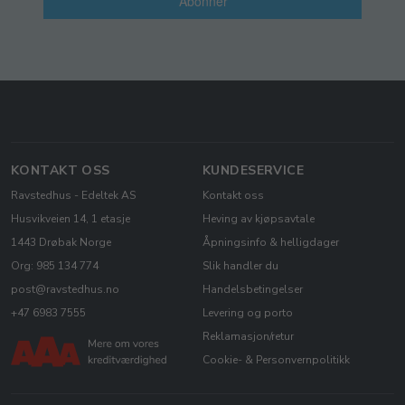
Abonner
KONTAKT OSS
KUNDESERVICE
Ravstedhus - Edeltek AS
Kontakt oss
Husvikveien 14, 1 etasje
Heving av kjøpsavtale
1443 Drøbak Norge
Åpningsinfo & helligdager
Org: 985 134 774
Slik handler du
post@ravstedhus.no
Handelsbetingelser
+47 6983 7555
Levering og porto
Reklamasjon/retur
Cookie- & Personvernpolitikk