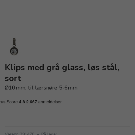
Klips med grå glass, løs stål,
sort
Ø10mm, til lærsnøre 5-6mm
Varenr. 391478
–
På lager