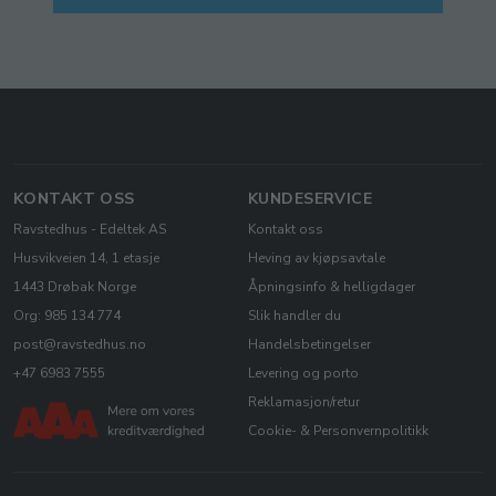
KONTAKT OSS
KUNDESERVICE
Ravstedhus - Edeltek AS
Kontakt oss
Husvikveien 14, 1 etasje
Heving av kjøpsavtale
1443 Drøbak Norge
Åpningsinfo & helligdager
Org: 985 134 774
Slik handler du
post@ravstedhus.no
Handelsbetingelser
+47 6983 7555
Levering og porto
Reklamasjon/retur
Cookie- & Personvernpolitikk