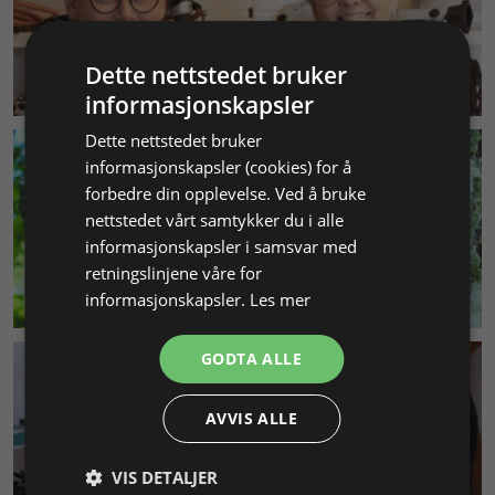
Dette nettstedet bruker
KUNDESERVICE
informasjonskapsler
Dette nettstedet bruker
informasjonskapsler (cookies) for å
forbedre din opplevelse. Ved å bruke
nettstedet vårt samtykker du i alle
informasjonskapsler i samsvar med
retningslinjene våre for
MILJØ & BÆREKRAFT
informasjonskapsler.
Les mer
GODTA ALLE
AVVIS ALLE
VIS DETALJER