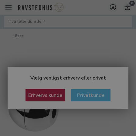
0
Låser
Vælg venligst erhverv eller privat
Erhvervs kunde
Privatkunde