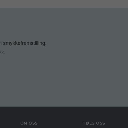
n smykkefremstilling.
kk.
OM OSS
FØLG OSS