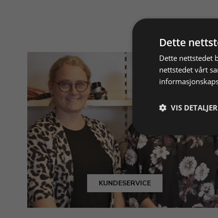
Dette netts
Dette nettstedet 
nettstedet vårt s
informasjonskaps
VIS DETALJER
KUNDESERVICE