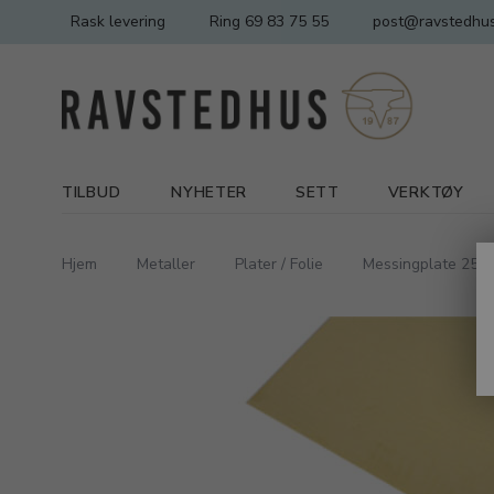
Rask levering
Ring 69 83 75 55
post@ravstedhus
TILBUD
NYHETER
SETT
VERKTØY
Hjem
Metaller
Plater / Folie
Messingplate 25x5