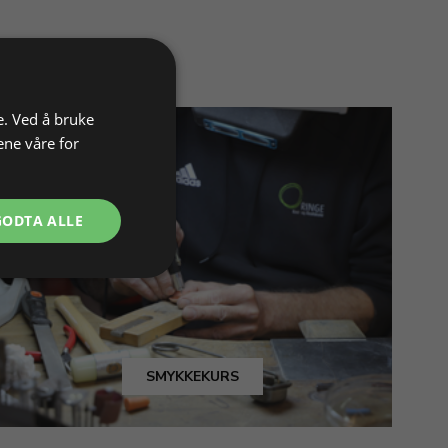
e. Ved å bruke
ene våre for
GODTA ALLE
SMYKKEKURS