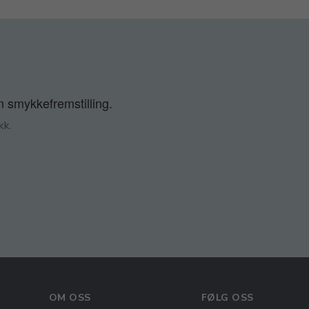
n smykkefremstilling.
kk.
OM OSS
FØLG OSS