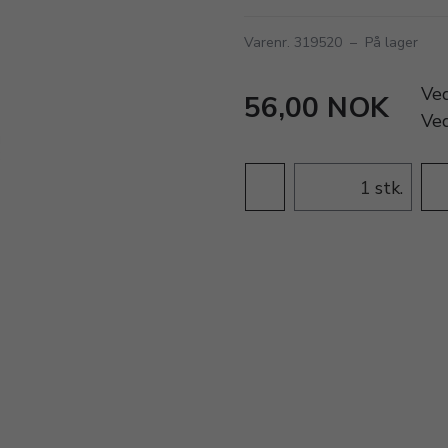
Varenr. 319520
–
På lager
Ve
56,00 NOK
Ve
stk.