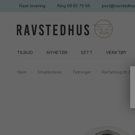
Rask levering
Ring 69 83 75 55
post@ravstedhus
TILBUD
NYHETER
SETT
VERKTØY
Hjem
Smykkedeler
Fatninger
Rørfatning til 2,