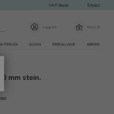
Land:
Norge
Erhverv
Logg inn
Kurv( 0)
 & PERLER
GLASS
EMBALLASJE
BØKER
2,0 mm stein.
m