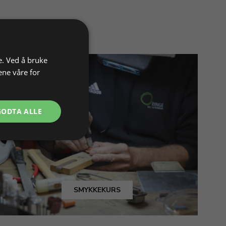
e. Ved å bruke
ene våre for
GODTA ALLE
SMYKKEKURS