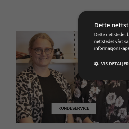
Dette netts
Dette nettstedet 
nettstedet vårt s
informasjonskaps
VIS DETALJER
KUNDESERVICE