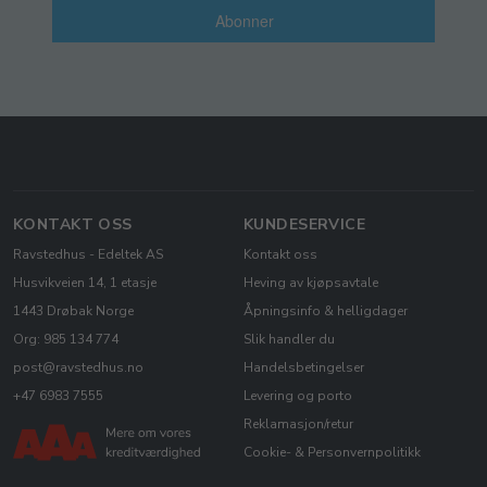
Abonner
KONTAKT OSS
KUNDESERVICE
Ravstedhus - Edeltek AS
Kontakt oss
Husvikveien 14, 1 etasje
Heving av kjøpsavtale
1443 Drøbak Norge
Åpningsinfo & helligdager
Org: 985 134 774
Slik handler du
post@ravstedhus.no
Handelsbetingelser
+47 6983 7555
Levering og porto
Reklamasjon/retur
Cookie- & Personvernpolitikk