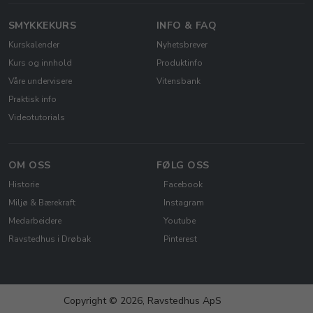
SMYKKEKURS
INFO & FAQ
Kurskalender
Nyhetsbrever
Kurs og innhold
Produktinfo
Våre undervisere
Vitensbank
Praktisk info
Videotutorials
OM OSS
FØLG OSS
Historie
Facebook
Miljø & Bærekraft
Instagram
Medarbeidere
Youtube
Ravstedhus i Drøbak
Pinterest
Copyright © 2026, Ravstedhus ApS