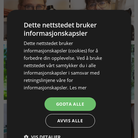
Dette nettstedet bruker
KUNDESERVICE
informasjonskapsler
Dette nettstedet bruker
informasjonskapsler (cookies) for å
forbedre din opplevelse. Ved å bruke
nettstedet vårt samtykker du i alle
informasjonskapsler i samsvar med
retningslinjene våre for
informasjonskapsler.
Les mer
MILJØ & BÆREKRAFT
GODTA ALLE
AVVIS ALLE
VIS DETALJER