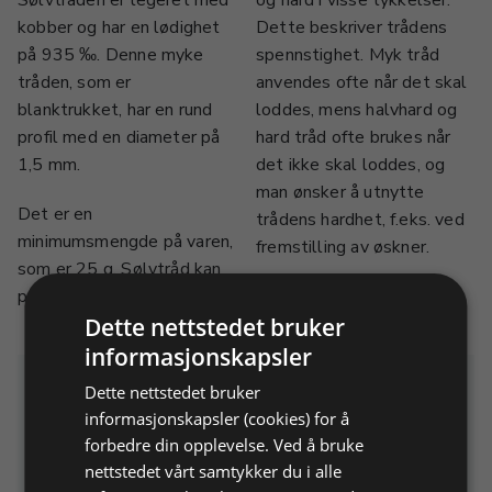
Sølvtråden er legeret med
og hard i visse tykkelser.
kobber og har en lødighet
Dette beskriver trådens
på 935 ‰. Denne myke
spennstighet. Myk tråd
tråden, som er
anvendes ofte når det skal
blanktrukket, har en rund
loddes, mens halvhard og
profil med en diameter på
hard tråd ofte brukes når
1,5 mm.
det ikke skal loddes, og
man ønsker å utnytte
Det er en
trådens hardhet, f.eks. ved
minimumsmengde på varen,
fremstilling av øskner.
som er 25 g. Sølvtråd kan
produseres i myk, halvhard
Dette nettstedet bruker
informasjonskapsler
Dette nettstedet bruker
Relaterte produkter
informasjonskapsler (cookies) for å
forbedre din opplevelse. Ved å bruke
nettstedet vårt samtykker du i alle