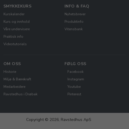
SMYKKEKURS
INFO & FAQ
Kurskalender
Nyhetsbrever
Kurs og innhold
Produktinfo
Våre undervisere
Vitensbank
Praktisk info
Videotutorials
OM OSS
FØLG OSS
Historie
Facebook
Miljø & Bærekraft
Instagram
Medarbeidere
Youtube
Ravstedhus i Drøbak
Pinterest
Copyright © 2026, Ravstedhus ApS