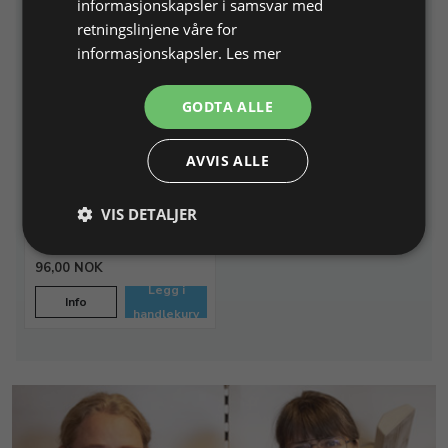
informasjonskapsler i samsvar med
retningslinjene våre for
informasjonskapsler.
Les mer
GODTA ALLE
Temavisen 2015 nr. 67
Tema: Snoning
AVVIS ALLE
VIS DETALJER
Varenr. 709067
På lager
96,00 NOK
Legg i
Info
handlekurv