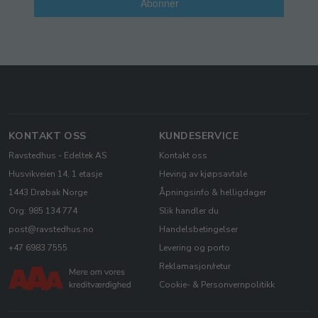
Abonner
KONTAKT OSS
KUNDESERVICE
Ravstedhus - Edeltek AS
Kontakt oss
Husvikveien 14, 1 etasje
Heving av kjøpsavtale
1443 Drøbak Norge
Åpningsinfo & helligdager
Org: 985 134 774
Slik handler du
post@ravstedhus.no
Handelsbetingelser
+47 6983 7555
Levering og porto
Reklamasjon/retur
Cookie- & Personvernpolitikk