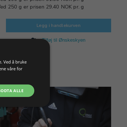
Ved
250 g
er prisen
29.40 NOK
pr.
g
Legg i handlekurven
Tilføj til Ønskeskyen
e. Ved å bruke
ene våre for
GODTA ALLE